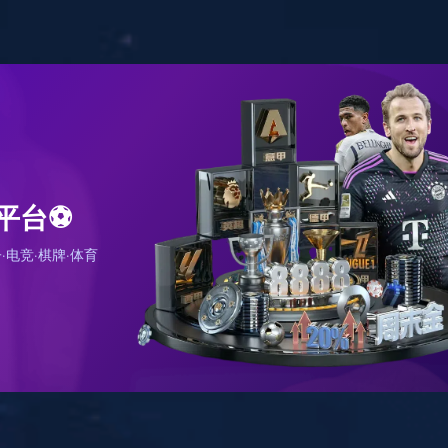
首页
足球
篮球
NBA
世界杯
数据
关于我们
争夺最
来全方位的赛前分析、