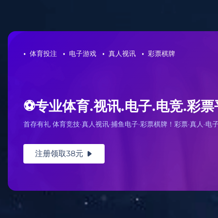
欢迎登录 jiuyou.com 官方体育平台
jiuyou
.com
欧冠决赛
巅峰对决：欧洲豪门
高荣誉
本周六晚，全球目光聚焦伊斯坦布尔。我们将为您带
首发预测及实时直播信号。