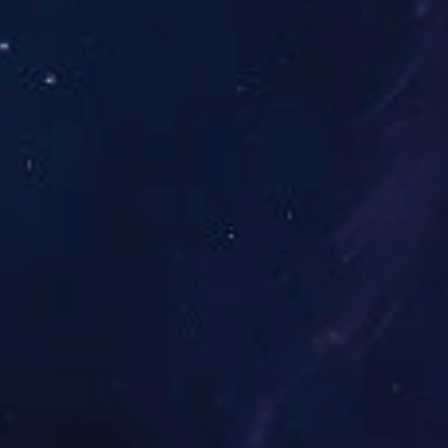
英超
2小时前
阅读 12,450
曼城领跑积分榜：瓜迪奥拉的战术革新如
在本赛季的英超联赛中，曼城展现出了惊人的统治力。通
NBA
4小时前
西部半决赛：掘金主场迎战湖人，约基奇状态火